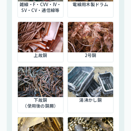
雑線・F・CVV・IV・
電線用木製ドラム
SV・CV・
通信線等
上故銅
2号銅
下故銅
湯沸かし銅
（使用後の銅屑）