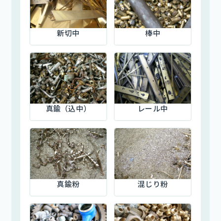
新切中
棒中
真鍮（込中）
レール中
真鍮粉
混じり粉