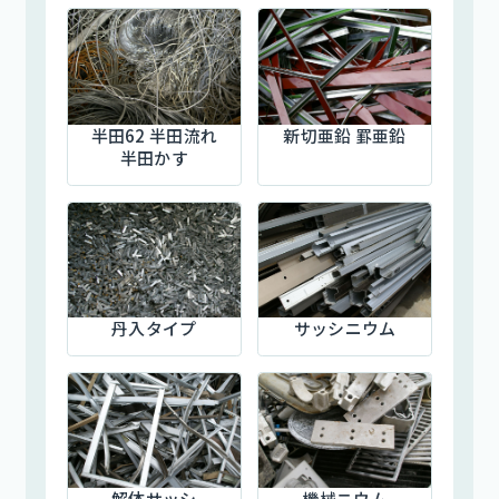
半田62 半田流れ
新切亜鉛 罫亜鉛
半田かす
丹入タイプ
サッシニウム
解体サッシ
機械ニウム