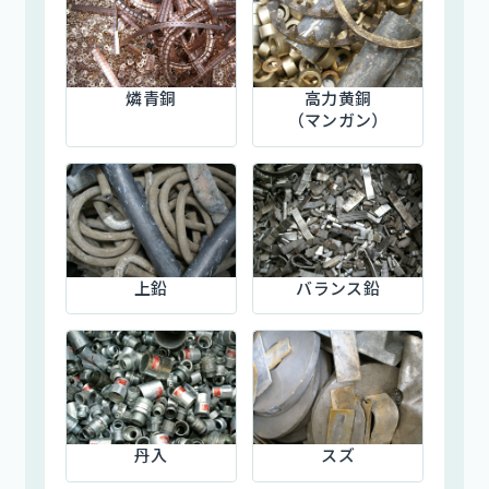
燐青銅
高力黄銅
（マンガン）
上鉛
バランス鉛
丹入
スズ