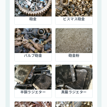
砲金
ビスマス砲金
バルブ砲金
砲金粉
半銅ラジエター
真鍮ラジエター